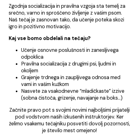
Zgodnja socializacija in pravilna vzgoja sta temelj za
srečno, varno in sproščeno življenje z vašim psom.
Naš tečaj je zasnovan tako, da učenje poteka skozi
igro in pozitivno motivacijo.
Kaj vse bomo obdelali na tečaju?
Učenje osnovne poslušnosti in zanesljivega
odpoklica
Pravilna socializacija z drugimi psi, ljudmi in
okoljem
Grajenje trdnega in zaupljivega odnosa med
vami in vašim kužkom
Nasvete za vsakodnevne “mladičkaste” izzive
(sobna čistoča, grizenje, navajanje na boks…)
Začnite pravo pot s svojimi novimi najboljšimi prijatelji
pod vodstvom naših izkušenih inštruktorjev. Ker
želimo vsakemu tečajniku posvetiti dovolj pozornosti,
je število mest omejeno!