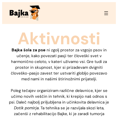
Aktivnosti
Bajka šola za pse
ni zgolj prostor za vzgojo psov in
učenje, kako povezati pasji ter človeški svet v
harmonično celoto, v kateri uživamo vsi. Gre tudi za
prostor in skupnost, kjer si prizadevam dvigniti
človeško-pasjo zavest ter ustvariti globljo povezavo
med nami in našimi štirinožnimi prijatelji.
Poleg tečajev organiziram različne delavnice, kjer se
učimo novih veščin in tehnik, ki krepijo naš odnos s
psi. Daleč najbolj priljubljena in učinkovita delavnica je
Dotik pomirja
. Ta tehnika se je razvijala skozi leta,
začenši z rehabilitacijo Bajke, ki je zaradi tumorja